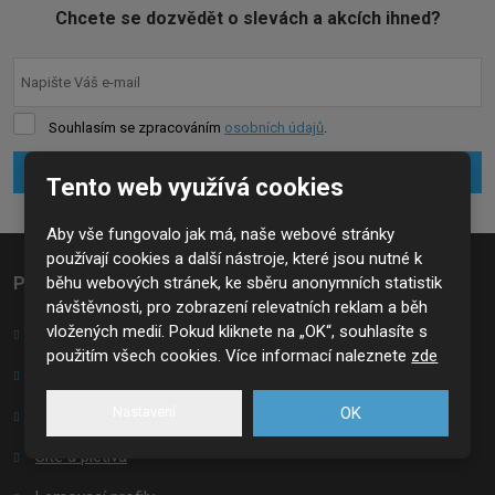
Chcete se dozvědět o slevách a akcích ihned?
Souhlasím se zpracováním
osobních údajů
.
Přihlásit se k odběru
Tento web využívá cookies
Formulář
se
Aby vše fungovalo jak má, naše webové stránky
používají cookies a další nástroje, které jsou nutné k
nepodařilo
běhu webových stránek, ke sběru anonymních statistik
Produkty
odeslat.
návštěvnosti, pro zobrazení relevatních reklam a běh
vložených medií. Pokud kliknete na „OK“, souhlasíte s
Děrované plechy
použitím všech cookies. Více informací naleznete
zde
Tahokov
Nastavení
OK
Rošty
Sítě a pletiva