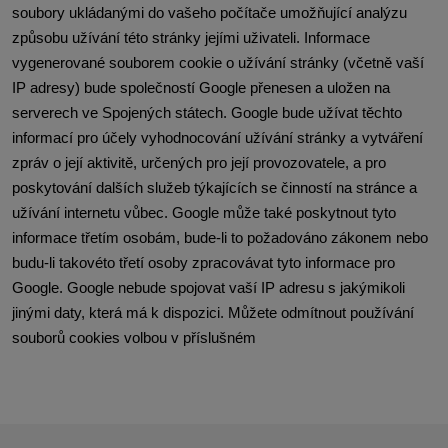
soubory ukládanými do vašeho počítače umožňující analýzu 
způsobu užívání této stránky jejími uživateli. Informace 
vygenerované souborem cookie o užívání stránky (včetně vaší 
IP adresy) bude společností Google přenesen a uložen na 
serverech ve Spojených státech. Google bude užívat těchto 
informací pro účely vyhodnocování užívání stránky a vytváření 
zpráv o její aktivitě, určených pro její provozovatele, a pro 
poskytování dalších služeb týkajících se činností na stránce a 
užívání internetu vůbec. Google může také poskytnout tyto 
informace třetím osobám, bude-li to požadováno zákonem nebo 
budu-li takovéto třetí osoby zpracovávat tyto informace pro 
Google. Google nebude spojovat vaší IP adresu s jakýmikoli 
jinými daty, která má k dispozici. Můžete odmítnout používání 
souborů cookies volbou v příslušném 