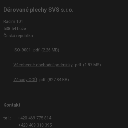
Děrované plechy SVS s.r.o.
Radim 101
538 54 Luže
Česká republika
ISO-9001
pdf
2.26 MB
Všeobecné obchodní podmínky
pdf
1.87 MB
Zásady OOÚ
pdf
827.84 KB
Kontakt
tel.:
+420 469 775 814
+420 469 318 395