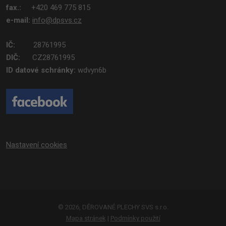
fax.:
+420 469 775 815
e-mail:
info@dpsvs.cz
IČ:
28761995
DIČ:
CZ28761995
ID datové schránky:
wdvyn6b
Nastavení cookies
© 2026, DĚROVANÉ PLECHY SVS s.r.o.
Mapa stránek
|
Podmínky použití