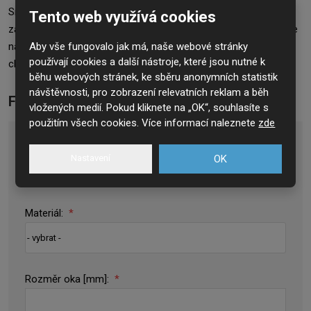
Sítě a pletiva nabízí jednoduchá a elegantní řešení. Materiál
Tento web využívá cookies
zaujme nejen cenou, ale i svou všestranností. Uplatnění nalezne
například v architektuře,stavebnictví, v těžkém průmyslu, v
Aby vše fungovalo jak má, naše webové stránky
používají cookies a další nástroje, které jsou nutné k
chovatelství, ale i na vaší zahradě
běhu webových stránek, ke sběru anonymních statistik
návštěvnosti, pro zobrazení relevatních reklam a běh
Formulář poptávky:
vložených medií. Pokud kliknete na „OK“, souhlasíte s
použitím všech cookies. Více informací naleznete
zde
Typ:
*
Nastavení
OK
Materiál:
*
Rozměr oka [mm]:
*