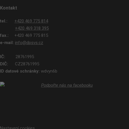
Kontakt
tel.:
+420 469 775 814
+420 469 318 395
fax.:
+420 469 775 815
e-mail:
info@dpsvs.cz
IČ:
28761995
DIČ:
CZ28761995
ID datové schránky:
wdvyn6b
Nastavení cookies