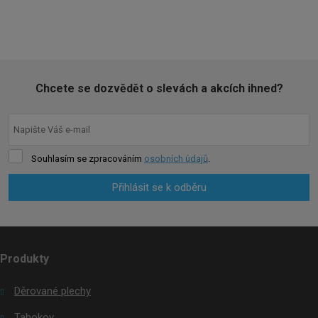
AKCE
Chcete se dozvědět o slevách a akcích ihned?
Souhlasím se zpracováním
osobních údajů
.
Přihlásit se k odběru
Formulář
se
nepodařilo
Produkty
odeslat.
Děrované plechy
Tahokov