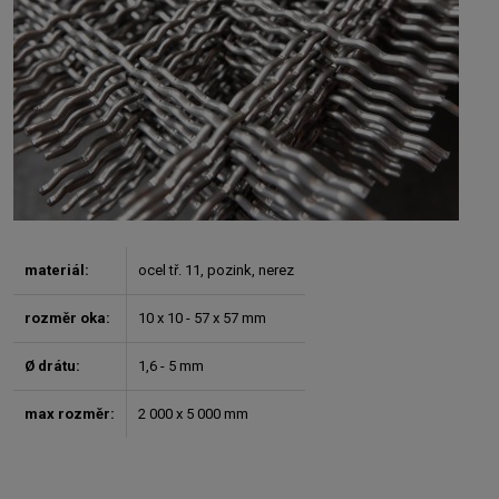
materiál:
ocel tř. 11, pozink, nerez
rozměr oka:
10 x 10 - 57 x 57 mm
Ø drátu:
1,6 - 5 mm
max rozměr:
2 000 x 5 000 mm