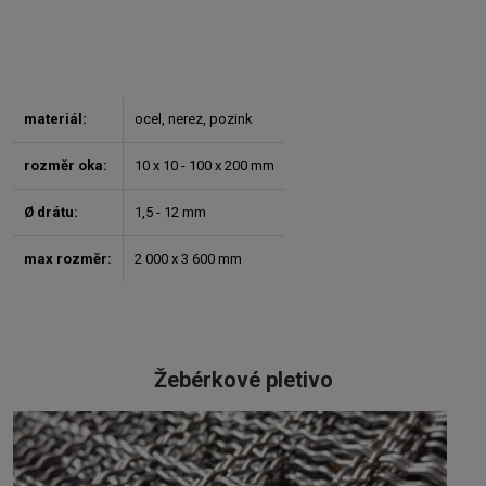
materiál:
ocel, nerez, pozink
rozměr oka:
10 x 10 - 100 x 200 mm
Ø drátu:
1,5 - 12 mm
max rozměr:
2 000 x 3 600 mm
Žebérkové pletivo