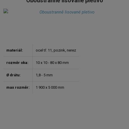
Oboustranně lisované pletivo
materiál:
ocel tř. 11, pozink, nerez
rozměr oka:
10 x 10 - 80 x 80 mm
Ø drátu:
1,8 - 5 mm
max rozměr:
1 900 x 5 000 mm