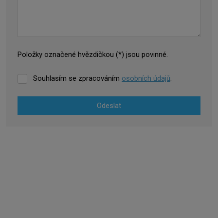
Položky označené hvězdičkou (*) jsou povinné.
Souhlasím se zpracováním
osobních údajů
.
Odeslat
Formulář
se
nepodařilo
odeslat.
LEMOVACÍ
PROFILY