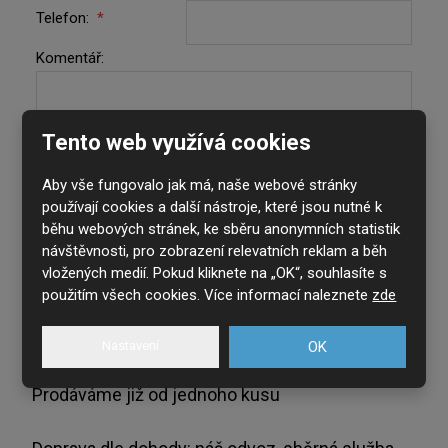
Telefon:
*
Komentář:
Tento web využívá cookies
Aby vše fungovalo jak má, naše webové stránky
používají cookies a další nástroje, které jsou nutné k
běhu webových stránek, ke sběru anonymních statistik
* údaje s hvězdičkou jsou povinné
návštěvnosti, pro zobrazení relevatních reklam a běh
Souhlasím se zpracováním
osobních údajů
.
vložených medií. Pokud kliknete na „OK“, souhlasíte s
použitím všech cookies. Více informací naleznete
zde
Odeslat
Formulář
Nastavení
OK
se
Prodáváme již od jednoho kusu
nepodařilo
odeslat.