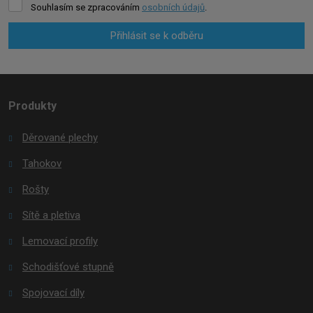
Souhlasím se zpracováním
osobních údajů
.
Přihlásit se k odběru
Formulář
se
nepodařilo
Produkty
odeslat.
Děrované plechy
Tahokov
Rošty
Sítě a pletiva
Lemovací profily
Schodišťové stupně
Spojovací díly