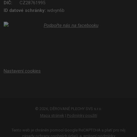
DIČ:
CZ28761995
ID datové schránky:
wdvyn6b
Nastavení cookies
© 2026, DĚROVANÉ PLECHY SVS s.r.o.
Mapa stránek
|
Podmínky použití
Tento web je chráněn pomocí Google ReCAPTCHA a platí pro něj
zásady ochrany osobních údajů
a
smluvní podmínky