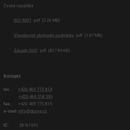
Česká republika
ISO-9001
pdf
2.26 MB
Všeobecné obchodní podmínky
pdf
1.87 MB
Zásady OOÚ
pdf
827.84 KB
Kontakt
tel.:
+420 469 775 814
+420 469 318 395
fax.:
+420 469 775 815
e-mail:
info@dpsvs.cz
IČ:
28761995